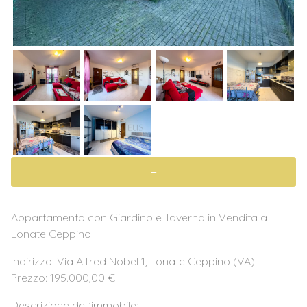
+
Appartamento con Giardino e Taverna in Vendita a
Lonate Ceppino
Indirizzo: Via Alfred Nobel 1, Lonate Ceppino (VA)
Prezzo: 195.000,00 €
Descrizione dell’immobile: