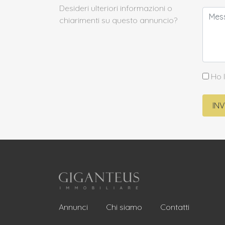
Desideri ulteriori informazioni o
chiarimenti su questo annuncio?
Ho l
IN
Annunci
Chi siamo
Contatti